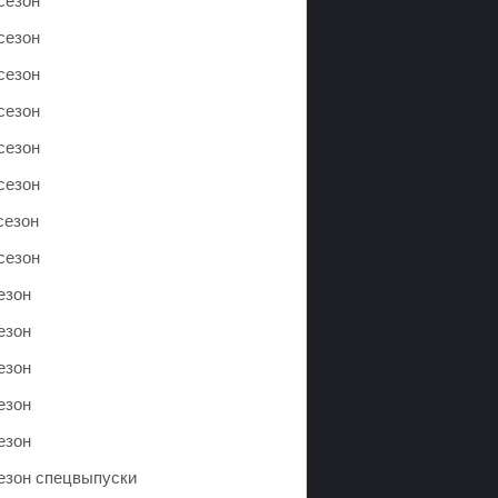
сезон
сезон
сезон
сезон
сезон
сезон
сезон
сезон
езон
езон
езон
езон
езон
сезон спецвыпуски