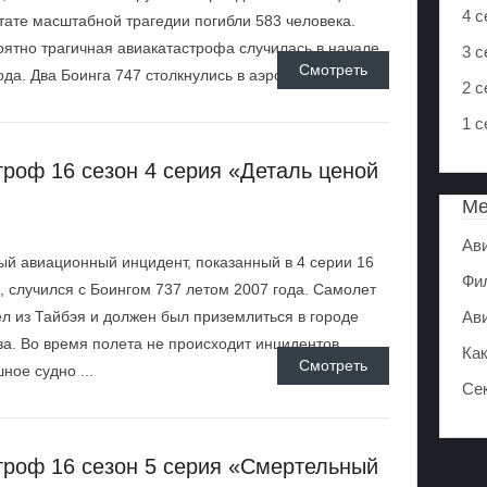
4 с
тате масштабной трагедии погибли 583 человека.
ятно трагичная авиакатастрофа случилась в начале
3 с
Смотреть
ода. Два Боинга 747 столкнулись в аэропорту. ...
2 с
1 с
роф 16 сезон 4 серия «Деталь ценой
М
Ав
й авиационный инцидент, показанный в 4 серии 16
Фи
, случился с Боингом 737 летом 2007 года. Самолет
л из Тайбэя и должен был приземлиться в городе
Ав
а. Во время полета не происходит инцидентов.
Ка
Смотреть
ное судно ...
Се
троф 16 сезон 5 серия «Смертельный