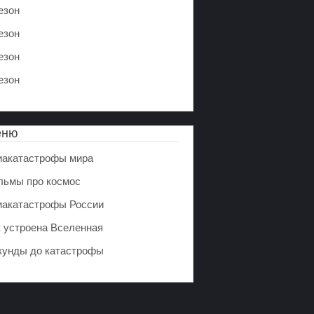
езон
езон
езон
езон
еню
иакатастрофы мира
льмы про космос
иакатастрофы России
к устроена Вселенная
кунды до катастрофы