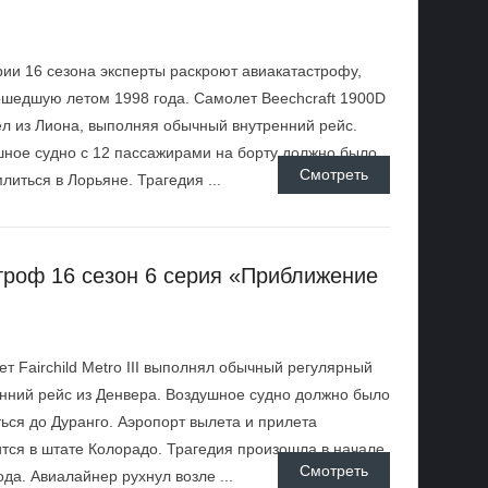
рии 16 сезона эксперты раскроют авиакатастрофу,
шедшую летом 1998 года. Самолет Beechcraft 1900D
л из Лиона, выполняя обычный внутренний рейс.
ное судно с 12 пассажирами на борту должно было
Смотреть
литься в Лорьяне. Трагедия ...
троф 16 сезон 6 серия «Приближение
т Fairchild Metro III выполнял обычный регулярный
нний рейс из Денвера. Воздушное судно должно было
ься до Дуранго. Аэропорт вылета и прилета
тся в штате Колорадо. Трагедия произошла в начале
Смотреть
ода. Авиалайнер рухнул возле ...