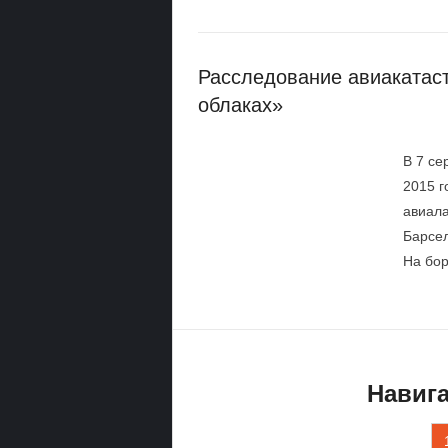
Расследование авиакатаст
облаках»
В 7 се
2015 г
авиала
Барсе
На бор
Навига