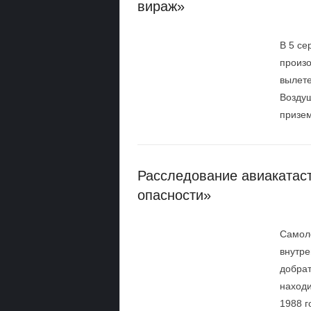
вираж»
В 5 се
произо
вылете
Воздуш
призем
Расследование авиакатас
опасности»
Самоле
внутре
добрат
находи
1988 г