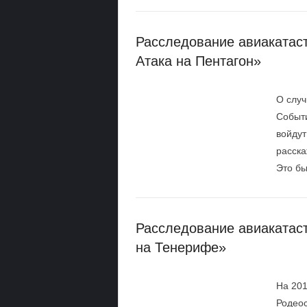
Расследование авиакатаст
Атака на Пентагон»
О случ
Событи
войдут
расска
Это был
Расследование авиакатаст
на Тенерифе»
На 201
Родеос