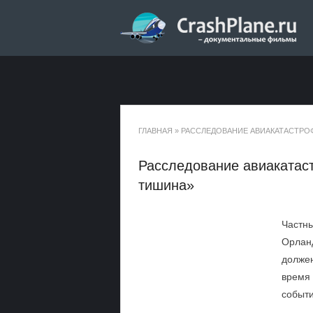
ГЛАВНАЯ
»
РАССЛЕДОВАНИЕ АВИАКАТАСТРОФ
Расследование авиакатаст
тишина»
Частны
Орланд
должен
время 
событи