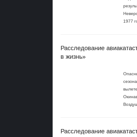
резуль
Неверо
1977 г
Расследование авиакатаст
в жизнь»
Опасны
сезона
вылете
Окинав
Воздуш
Расследование авиакатас