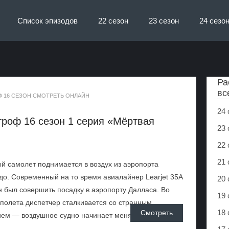
Список эпизодов
22 сезон
23 сезон
24 сезо
Ра
вс
 16 СЕЗОН СМОТРЕТЬ ОНЛАЙН
24 
роф 16 сезон 1 серия «Мёртвая
23 
22 
21 
й самолет поднимается в воздух из аэропорта
о. Современный на то время авиалайнер Learjet 35A
20 
 был совершить посадку в аэропорту Далласа. Во
19 
полета диспетчер сталкивается со странным
18 
Смотреть
ем — воздушное судно начинает менять ...