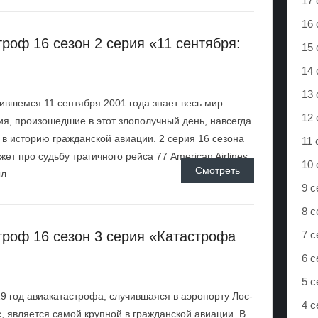
17 
16 
роф 16 сезон 2 серия «11 сентября:
15 
14 
13 
ившемся 11 сентября 2001 года знает весь мир.
12 
я, произошедшие в этот злополучный день, навсегда
 в историю гражданской авиации. 2 серия 16 сезона
11 
жет про судьбу трагичного рейса 77 American Airlines.
10 
Смотреть
 ...
9 с
8 с
роф 16 сезон 3 серия «Катастрофа
7 с
6 с
5 с
9 год авиакатастрофа, случившаяся в аэропорту Лос-
4 
, является самой крупной в гражданской авиации. В