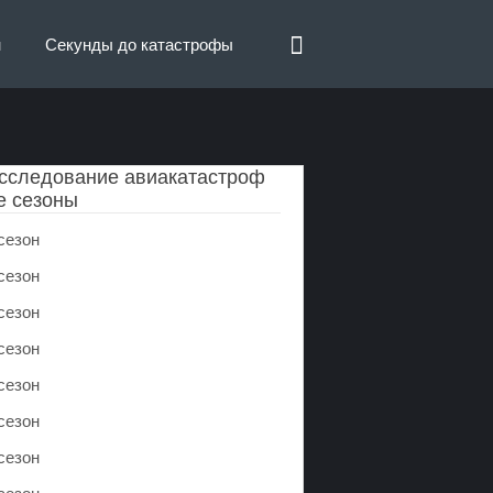
н
Секунды до катастрофы
сследование авиакатастроф
е сезоны
сезон
сезон
сезон
сезон
сезон
сезон
сезон