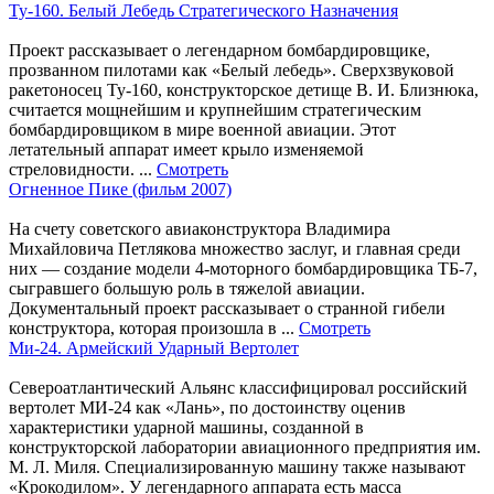
Ту-160. Белый Лебедь Стратегического Назначения
Проект рассказывает о легендарном бомбардировщике,
прозванном пилотами как «Белый лебедь». Сверхзвуковой
ракетоносец Ту-160, конструкторское детище В. И. Близнюка,
считается мощнейшим и крупнейшим стратегическим
бомбардировщиком в мире военной авиации. Этот
летательный аппарат имеет крыло изменяемой
стреловидности. ...
Смотреть
Огненное Пике (фильм 2007)
На счету советского авиаконструктора Владимира
Михайловича Петлякова множество заслуг, и главная среди
них — создание модели 4-моторного бомбардировщика ТБ-7,
сыгравшего большую роль в тяжелой авиации.
Документальный проект рассказывает о странной гибели
конструктора, которая произошла в ...
Смотреть
Ми-24. Армейский Ударный Вертолет
Североатлантический Альянс классифицировал российский
вертолет МИ-24 как «Лань», по достоинству оценив
характеристики ударной машины, созданной в
конструкторской лаборатории авиационного предприятия им.
М. Л. Миля. Специализированную машину также называют
«Крокодилом». У легендарного аппарата есть масса