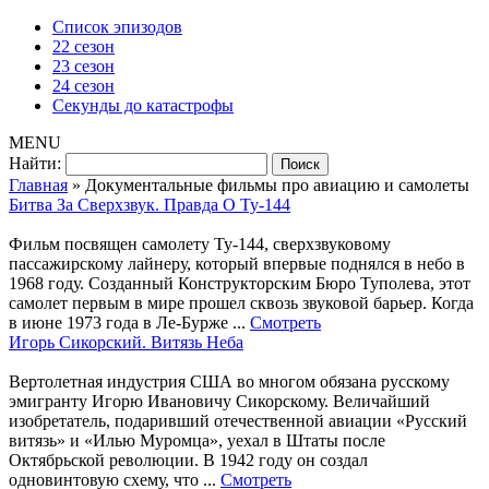
Список эпизодов
22 сезон
23 сезон
24 сезон
Секунды до катастрофы
MENU
Найти:
Главная
»
Документальные фильмы про авиацию и самолеты
Битва За Сверхзвук. Правда О Ту-144
Фильм посвящен самолету Ту-144, сверхзвуковому
пассажирскому лайнеру, который впервые поднялся в небо в
1968 году. Созданный Конструкторским Бюро Туполева, этот
самолет первым в мире прошел сквозь звуковой барьер. Когда
в июне 1973 года в Ле-Бурже ...
Смотреть
Игорь Сикорский. Витязь Неба
Вертолетная индустрия США во многом обязана русскому
эмигранту Игорю Ивановичу Сикорскому. Величайший
изобретатель, подаривший отечественной авиации «Русский
витязь» и «Илью Муромца», уехал в Штаты после
Октябрьской революции. В 1942 году он создал
одновинтовую схему, что ...
Смотреть