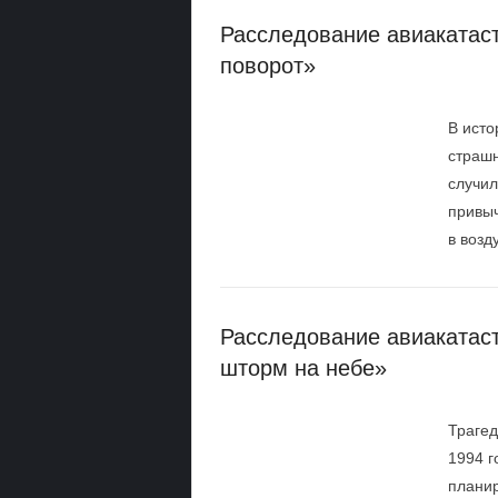
Расследование авиакатас
поворот»
В исто
страшн
случил
привыч
в возд
Расследование авиакатас
шторм на небе»
Трагед
1994 г
планир