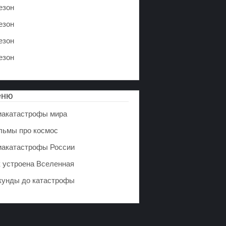
езон
езон
езон
езон
еню
иакатастрофы мира
льмы про космос
иакатастрофы России
к устроена Вселенная
кунды до катастрофы