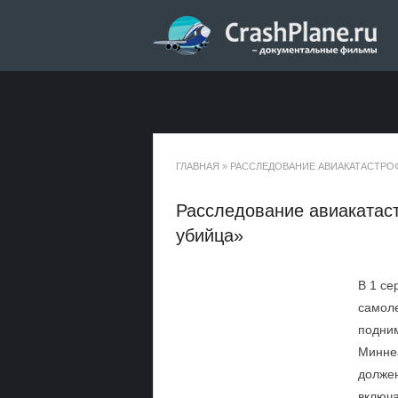
ГЛАВНАЯ
»
РАССЛЕДОВАНИЕ АВИАКАТАСТРОФ
Расследование авиакатас
убийца»
В 1 се
самоле
подним
Миннеа
долже
включа