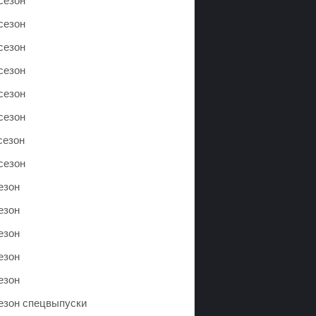
сезон
сезон
сезон
сезон
сезон
сезон
сезон
сезон
езон
езон
езон
езон
езон
сезон спецвыпуски