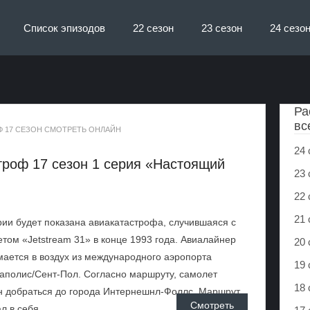
Список эпизодов
22 сезон
23 сезон
24 сезо
Ра
вс
 17 СЕЗОН СМОТРЕТЬ ОНЛАЙН
24 
троф 17 сезон 1 серия «Настоящий
23 
22 
21 
рии будет показана авиакатастрофа, случившаяся с
том «Jetstream 31» в конце 1993 года. Авиалайнер
20 
ается в воздух из международного аэропорта
19 
полис/Сент-Пол. Согласно маршруту, самолет
18 
н добраться до города Интернешнл-Фоллс. Маршрут
Смотреть
л в себя ...