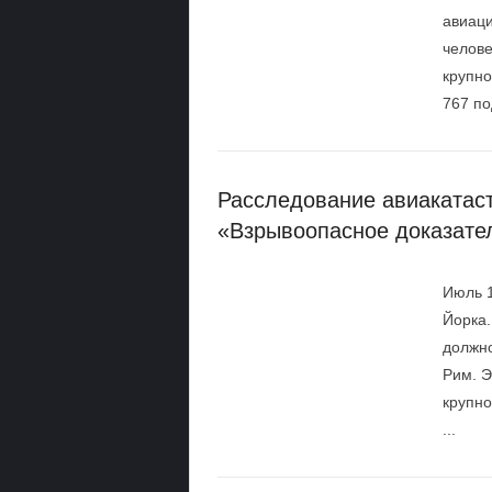
авиаци
челове
крупно
767 по
Расследование авиакатаст
«Взрывоопасное доказате
Июль 1
Йорка.
должно
Рим. Э
крупно
...