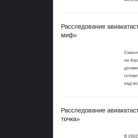
Расследование авиакатас
миф»
Самоле
на бор
должен
готови
над во
Расследование авиакатаст
точка»
В 2002