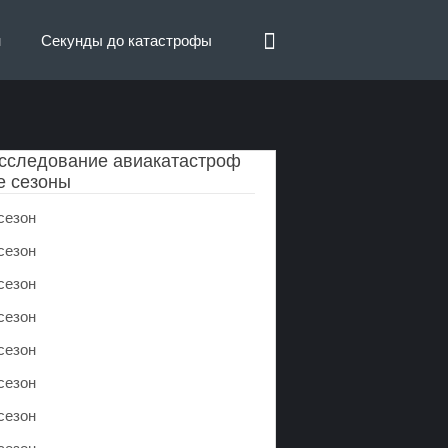
н
Секунды до катастрофы
сследование авиакатастроф
е сезоны
сезон
сезон
сезон
сезон
сезон
сезон
сезон