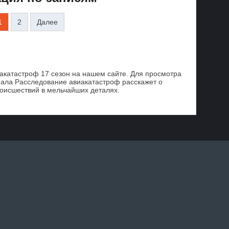
1
2
Далее
акатастроф 17 сезон на нашем сайте. Для просмотра
риала Расследование авиакатастроф расскажет о
оисшествий в мельчайших деталях.