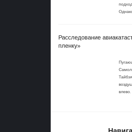
подход
Однако
Расследование авиакатас
пленку»
Пугающ
Самоле
Тайбэя
воздуш
влево.
Навига