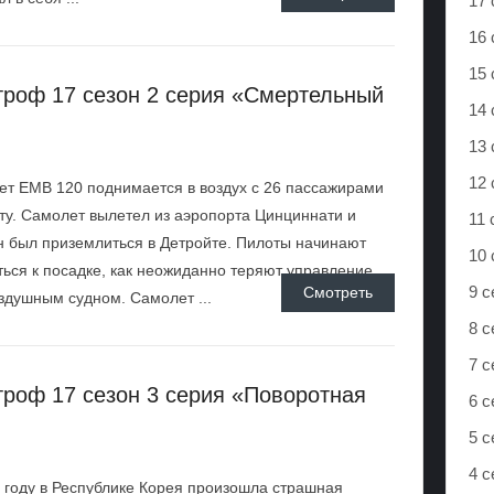
17 
16 
15 
троф 17 сезон 2 серия «Смертельный
14 
13 
12 
т EMB 120 поднимается в воздух с 26 пассажирами
ту. Самолет вылетел из аэропорта Цинциннати и
11 
 был приземлиться в Детройте. Пилоты начинают
10 
ться к посадке, как неожиданно теряют управление
9 с
Смотреть
здушным судном. Самолет ...
8 с
7 с
роф 17 сезон 3 серия «Поворотная
6 с
5 с
4 
 году в Республике Корея произошла страшная