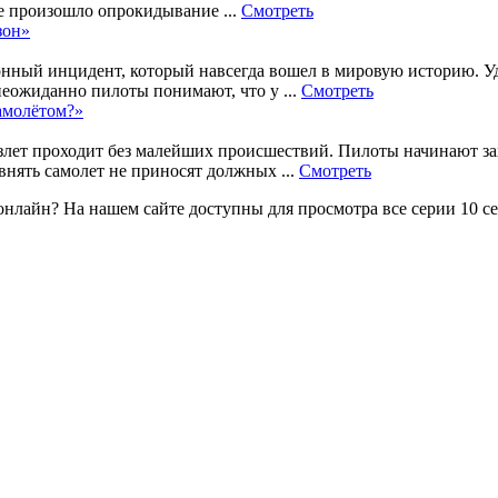
не произошло опрокидывание ...
Смотреть
зон»
нный инцидент, который навсегда вошел в мировую историю. Уд
еожиданно пилоты понимают, что у ...
Смотреть
самолётом?»
Взлет проходит без малейших происшествий. Пилоты начинают за
внять самолет не приносят должных ...
Смотреть
онлайн? На нашем сайте доступны для просмотра все серии 10 се