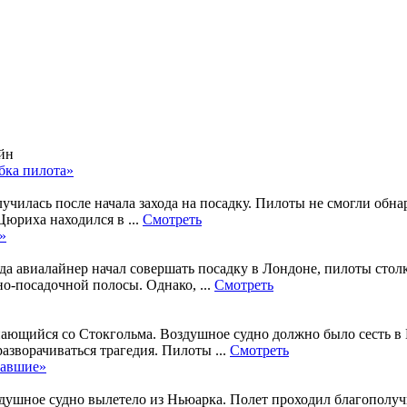
айн
бка пилота»
лучилась после начала захода на посадку. Пилоты не смогли об
Цюриха находился в ...
Смотреть
»
гда авиалайнер начал совершать посадку в Лондоне, пилоты сто
но-посадочной полосы. Однако, ...
Смотреть
ющийся со Стокгольма. Воздушное судно должно было сесть в Ко
разворачиваться трагедия. Пилоты ...
Смотреть
тавшие»
душное судно вылетело из Ньюарка. Полет проходил благополучн