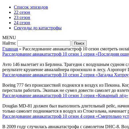
Список эпизодов
22 сезон
23 сезон
24 сезон
Секунды до катастрофы
MENU
Найти:
Главная
»
Расследование авиакатастроф 10 сезон смотреть онл
Расследование авиакатастроф 10 сезон 1 серия «Последняя оши
Avro 146 вылетает из Берлина. Трагедия с воздушным судном с
результате крушение авиалайнера произошло в лесу. Аэропорт 
Расследование авиакатастроф 10 сезон 2 серия «Загадка Хитроу
Boeing 777 без происшествий поднялся в воздух из Пекина. Ко
перестали работать. Экипаж не сумел довести самолет до взлет
Расследование авиакатастроф 10 сезон 3 серия «Коварный лёд»
Douglas MD-81 должен был выполнить длительный рейс, начина
только самолет поднимается в воздух из Стокгольма, начинает 
Расследование авиакатастроф 10 сезон 4 серия «Смертельно ус
В 2009 году случилась авиакатастрофа с самолетом DHC-8. Воз