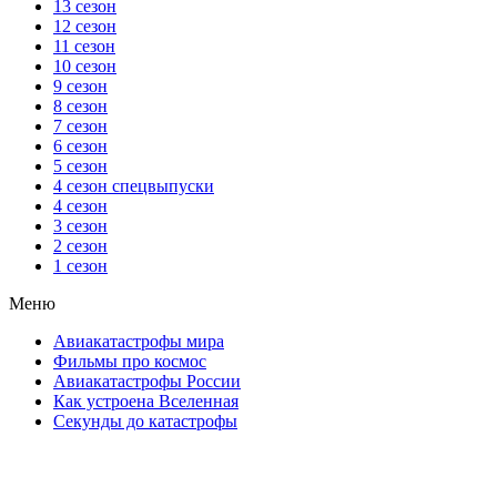
13 сезон
12 сезон
11 сезон
10 сезон
9 сезон
8 сезон
7 сезон
6 сезон
5 сезон
4 сезон спецвыпуски
4 сезон
3 сезон
2 сезон
1 сезон
Меню
Авиакатастрофы мира
Фильмы про космос
Авиакатастрофы России
Как устроена Вселенная
Секунды до катастрофы