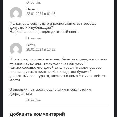
Ответить
Викт
22.01.2024 в 01:43
Фу, как ваш сексисткие и расистский ответ вообще
допустили к публикации?
Нарисовался ещё один диванный спец.
Ответить
Grim
28.01.2024 в 13:22
Плак-плак, пилотессой может быть женщина, а пилотом
— азиат, араб или темнокожий, какой ужос!
Как же хорошо, что детей за штурвал пускают расово
верные русские пилоты. Как и садятся бухими/
упоротыми за штурвал, влетают в дома своих семей из
мести.
В авиации нет места расистским и сексистским
деградантам.
Ответить
Добавить комментарий