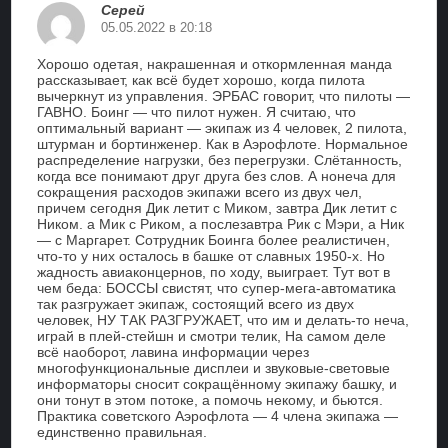
Серей
05.05.2022 в 20:18
Хорошо одетая, накрашенная и откормленная манда
рассказывает, как всё будет хорошо, когда пилота
вычеркнут из управления. ЭРБАС говорит, что пилоты —
ГАВНО. Боинг — что пилот нужен. Я считаю, что
оптимальный вариант — экипаж из 4 человек, 2 пилота,
штурман и бортинженер. Как в Аэрофлоте. Нормальное
распределение нагрузки, без перегрузки. Слётанность,
когда все понимают друг друга без слов. А нонеча для
сокращения расходов экипажи всего из двух чел,
причем сегодня Дик летит с Миком, завтра Дик летит с
Ником. а Мик с Риком, а послезавтра Рик с Мэри, а Ник
— с Маргарет. Сотрудник Боинга более реалистичен,
что-то у них осталось в башке от славных 1950-х. Но
жадность авиаконцернов, по ходу, выиграет. Тут вот в
чем беда: БОССЫ свистят, что супер-мега-автоматика
так разгружает экипаж, состоящий всего из двух
человек, НУ ТАК РАЗГРУЖАЕТ, что им и делать-то неча,
играй в плей-стейшн и смотри телик, На самом деле
всё наоборот, лавина информации через
многофункциональные дисплеи и звуковые-световые
информаторы сносит сокращённому экипажу башку, и
они тонут в этом потоке, а помочь некому, и бьются.
Практика советского Аэрофлота — 4 члена экипажа —
единственно правильная.