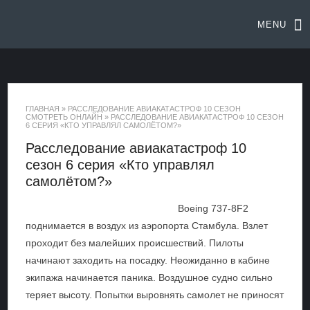
MENU
ГЛАВНАЯ
»
РАССЛЕДОВАНИЕ АВИАКАТАСТРОФ 10 СЕЗОН
СМОТРЕТЬ ОНЛАЙН
»
РАССЛЕДОВАНИЕ АВИАКАТАСТРОФ 10 СЕЗОН
6 СЕРИЯ «КТО УПРАВЛЯЛ САМОЛЁТОМ?»
Расследование авиакатастроф 10
сезон 6 серия «Кто управлял
самолётом?»
Boeing 737-8F2
поднимается в воздух из аэропорта Стамбула. Взлет
проходит без малейших происшествий. Пилоты
начинают заходить на посадку. Неожиданно в кабине
экипажа начинается паника. Воздушное судно сильно
теряет высоту. Попытки выровнять самолет не приносят