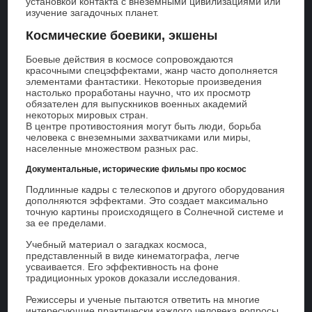
установкой контакта с внеземными цивилизациями или
изучение загадочных планет.
Космические боевики, экшены
Боевые действия в космосе сопровождаются
красочными спецэффектами, жанр часто дополняется
элементами фантастики. Некоторые произведения
настолько проработаны научно, что их просмотр
обязателен для выпускников военных академий
некоторых мировых стран.
В центре противостояния могут быть люди, борьба
человека с внеземными захватчиками или миры,
населенные множеством разных рас.
Документальные, исторические фильмы про космос
Подлинные кадры с телескопов и другого оборудования
дополняются эффектами. Это создает максимально
точную картины происходящего в Солнечной системе и
за ее пределами.
Учебный материал о загадках космоса,
представленный в виде кинематографа, легче
усваивается. Его эффективность на фоне
традиционных уроков доказали исследования.
Режиссеры и ученые пытаются ответить на многие
интересующие практически каждого человека вопросы