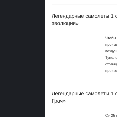
Легендарные самолеты 1 с
эволюция»
Чтобы 
произв
воздуш
Туполе
столиц
произо
Легендарные самолеты 1 
Грач»
Су-25