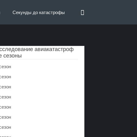
н
Секунды до катастрофы
сследование авиакатастроф
е сезоны
сезон
сезон
сезон
сезон
сезон
сезон
сезон