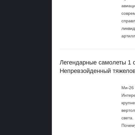
авиаци
соврем
справл
ликвид
артилл
Легендарные самолеты 1 с
Непревзойденный тяжело
Ми-26 
Интере
крупн
вертол
света.
Почему