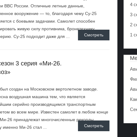
4 с
и ВВС России. Отличные летные данные,
енное вооружение — то, благодаря чему Су-25
3 с
яется с боевыми задачами. Самолет способен
2 с
ировать живую силу противника, бронетехнику,
1 с
Смотреть
ерию. Су-25 подходит даже для ...
М
езон 3 серия «Ми-26.
Ав
воз»
Фи
был создан на Московском вертолетном заводе.
Ав
сна воздушная машина тем, что является
Ка
ейшим серийно производящимся транспортным
Се
етом во всем мире. Известен самолет в любом конце
 Ми-26 принадлежат многочисленные рекорды.
Смотреть
 именно Ми-26 стал ...