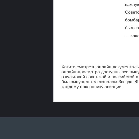
важную
Советс
бомбар
был со
— ключ
Хотите смотреть онлайн документал
онлайн-просмотра доступны все выпу
о культовой советской и российской
был выпущен телеканалом Звезда. Ф
каждому поклоннику авиации.