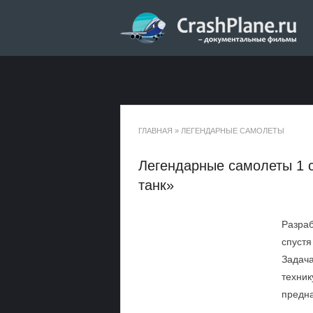
ГЛАВНАЯ
»
ЛЕГЕНДАРНЫЕ САМОЛЕТЫ
Легендарные самолеты 1 
танк»
Разраб
спустя
Задача
техник
предна