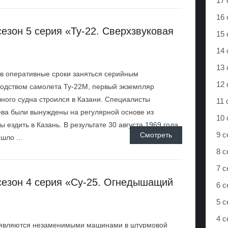
17 
16 
езон 5 серия «Ту-22. Сверхзвуковая
15 
14 
13 
в оперативные сроки заняться серийным
12 
одством самолета Ту-22М, первый экземпляр
ного судна строился в Казани. Специалисты
11 
ва были вынуждены на регулярной основе из
10 
ы ездить в Казань. В результате 30 августа 1969 года
9 с
Смотреть
шло ...
8 с
7 с
сезон 4 серия «Су-25. Огнедышащий
6 с
5 с
4 
 являются незаменимыми машинами в штурмовой