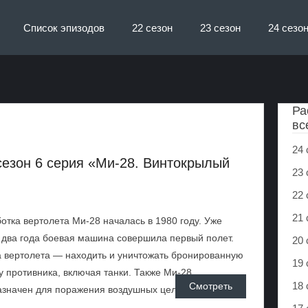
Список эпизодов
22 сезон
23 сезон
24 сезо
Ра
вс
24 
сезон 6 серия «Ми-28. Винтокрылый
23 
22 
21 
отка вертолета Ми-28 началась в 1980 году. Уже
 два года боевая машина совершила первый полет.
20 
 вертолета — находить и уничтожать бронированную
19 
у противника, включая танки. Также Ми-28
18 
Смотреть
значен для поражения воздушных целей, живой ...