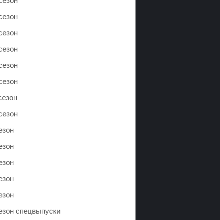
сезон
сезон
сезон
сезон
сезон
сезон
сезон
сезон
езон
езон
езон
езон
езон
сезон спецвыпуски