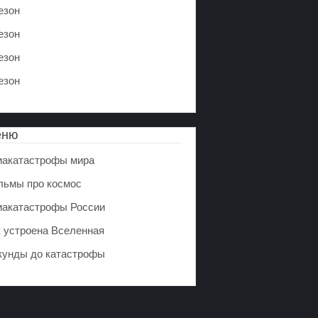
езон
езон
езон
езон
еню
иакатастрофы мира
льмы про космос
иакатастрофы России
к устроена Вселенная
кунды до катастрофы