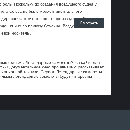
 роль. Поскольку до создания воздушного судна у
кого Союза не было межконтинентального
дировщика отечественного производства. Самолет
Смотреть
здан лично по приказу Сталина. Воздушная машина
евой носитель ...
ьные фильмы Легендарные самолеты? На сайте для
ски! Документальное кино про авиацию рассказывает
 авиационной технике. Сериал Легендарные самолеты
ильмы Легендарные самолеты будут интересны