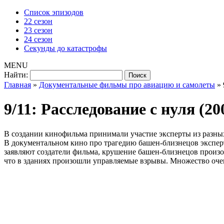
Список эпизодов
22 сезон
23 сезон
24 сезон
Секунды до катастрофы
MENU
Найти:
Главная
»
Документальные фильмы про авиацию и самолеты
»
9/11: Расследование с нуля (20
В создании кинофильма принимали участие эксперты из разных
В документальном кино про трагедию башен-близнецов экспер
заявляют создатели фильма, крушение башен-близнецов произош
что в зданиях произошли управляемые взрывы. Множество оче