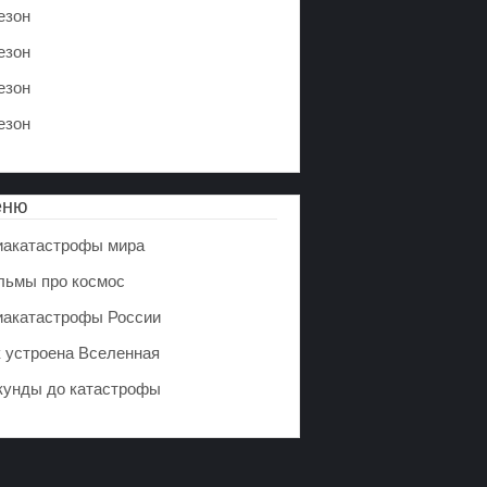
езон
езон
езон
езон
еню
иакатастрофы мира
льмы про космос
иакатастрофы России
к устроена Вселенная
кунды до катастрофы