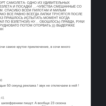
ОРТ САМОЛЕТА- ОДНО ИЗ УДИВИТЕЛЬНЫХ
ВЗЛЕТА И ПОСАДКИ …-ЧУВСТВА СМЕШАННЫЕ СО
М. СПАСИБО ВСЕМ ПИЛОТАМ И МИЛЫМ
КО ВСЕ РАВНО ВСЕГДА ЛАПКИ ТРУСЯТСЯ ПОСЛЕ
РАЗ ПРИШЛОСЬ ИСПЫТАТЬ МОМЕНТ КОГДА
Л ПО ВЗЛЕТНОЙ) НУ… ОБОШЛОСЬ) ПРАВДА, РУКИ
ТРУДНОВАТО ПОТОМ ОТОРВАТЬ.))) ВЫДЕРЖКЕ
ОН
очи самое крутое приключение, в сочи много
08
е 50 секунд реклама ! звук не отключаем в ней !
:41
е шизофреники пишут. А вообще 23 сезона