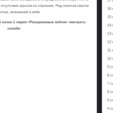
17 
 отсутствие шансов на спасение. Ряд пилотов смогли
16 
стью, возникшей в небе.
15 
 сезон 1 серия «Разорванные небом» смотреть
14 
онлайн
13 
12 
11 
10 
9 с
8 с
7 с
6 с
5 с
4 