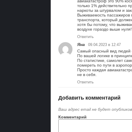
авиакатастроф это 90% кос
только 1% действительно п
наркоты за штурвалом и за
Выживаемость пассажиров п
транспорта, который долже
хотя бы потому, что выжив
воздухе гораздо выше нуля!
Ответить
Яна
09.04.2023 в 12:47
Самый опасный вид людей —
По вашей логике в принципе
По статистике, самолет са
помереть по пути в аэропор
Просто каждая авиакатастро
не в себя.
Ответить
Добавить комментарий
Ваш адрес email не будет опубликов
Комментарий