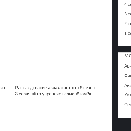
4 с
3 с
2 с
1 с
М
Ав
Фи
Ав
зон
Расследование авиакатастроф 6 сезон
3 серия «Кто управляет самолётом?»
Ка
Се