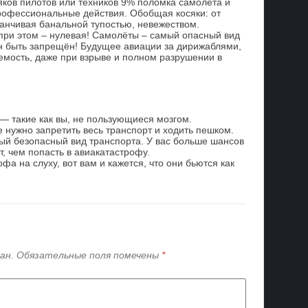
яков пилотов или техников 9% поломка самолёта и
рофессиональные действия. Обобщая косяки: от
канчивая банальной тупостью, невежеством.
ри этом – нулевая! Самолёты – самый опасный вид
н быть запрещён! Будущее авиации за дирижаблями,
аемость, даже при взрыве и полном разрушении в
 такие как вы, не пользующиеся мозгом.
 нужно запретить весь транспорт и ходить пешком.
мый безопасный вид транспорта. У вас больше шансов
т, чем попасть в авиакатастрофу.
фа на слуху, вот вам и кажется, что они бьются как
ан.
Обязательные поля помечены
*