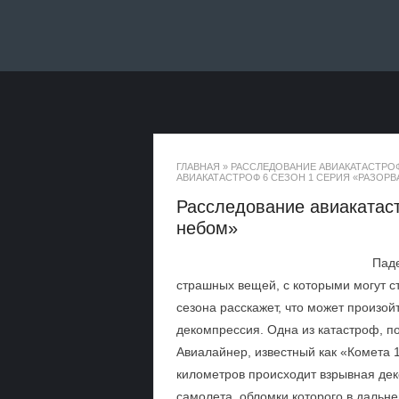
ГЛАВНАЯ
»
РАССЛЕДОВАНИЕ АВИАКАТАСТРО
АВИАКАТАСТРОФ 6 СЕЗОН 1 СЕРИЯ «РАЗОР
Расследование авиакатаст
небом»
Паде
страшных вещей, с которыми могут с
сезона расскажет, что может произой
декомпрессия. Одна из катастроф, по
Авиалайнер, известный как «Комета 
километров происходит взрывная де
самолета, обломки которого в даль