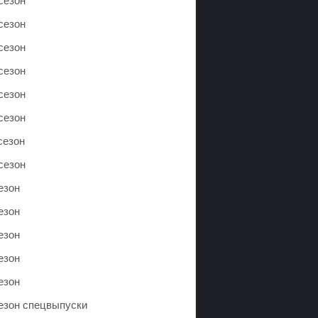
сезон
сезон
сезон
сезон
сезон
сезон
сезон
сезон
езон
езон
езон
езон
езон
сезон спецвыпуски