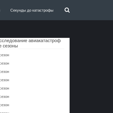
н
Секунды до катастрофы
сследование авиакатастроф
е сезоны
сезон
сезон
сезон
сезон
сезон
сезон
сезон