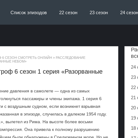
Список эпизодов
22 сезон
23 сезон
24 сезо
Ра
вс
Ф 6 СЕЗОН СМОТРЕТЬ ОНЛАЙН
»
РАССЛЕДОВАНИЕ
ВАННЫЕ НЕБОМ»
24 
роф 6 сезон 1 серия «Разорванные
23 
22 
ние давления в самолете — одна из самых
21 
толкнуться пассажиры и члены экипажа. 1 серия 6
ти с воздушным судном, если возникнет взрывная
20 
казанная в эпизоде, случилась в далеком 1954 году.
19 
1», вылетел из Рима. На высоте более восьми
18 
компрессия. Она привела к полному разрушению
нейшем были обнаружены в Средиземном море. Но не