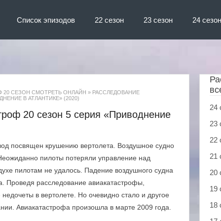
Список эпизодов
22 сезон
23 сезон
24 сезо
Ра
вс
 20 СЕЗОН СМОТРЕТЬ ОНЛАЙН
»
РАССЛЕДОВАНИЕ
НЕНИЕ В АТЛАНТИКЕ» (2020)
24 
троф 20 сезон 5 серия «Приводнение
23 
22 
зод посвящен крушению вертолета. Воздушное судно
21 
Неожиданно пилоты потеряли управление над
здухе пилотам не удалось. Падение воздушного судна
20 
. Проведя расследование авиакатастрофы,
19 
недочеты в вертолете. Но очевидно стало и другое
18 
нии. Авиакатастрофа произошла в марте 2009 года.