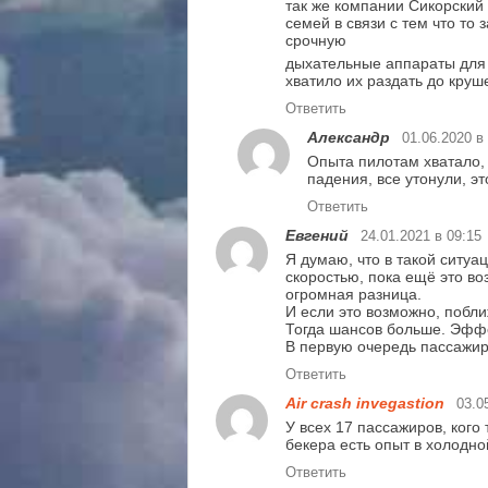
так же компании Сикорский 
семей в связи с тем что то
срочную
дыхательные аппараты для 
хватило их раздать до круш
Ответить
Александр
01.06.2020 в
Опыта пилотам хватало, 
падения, все утонули, эт
Ответить
Евгений
24.01.2021 в 09:15
Я думаю, что в такой ситу
скоростью, пока ещё это во
огромная разница.
И если это возможно, побл
Тогда шансов больше. Эффе
В первую очередь пассажир
Ответить
Air crash invegastion
03.0
У всех 17 пассажиров, кого
бекера есть опыт в холодно
Ответить