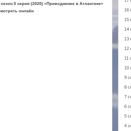
17 
сезон 5 серия (2020) «Приводнение в Атлантике»
16 
смотреть онлайн
15 
14 
13 
12 
11 
10 
9 с
8 с
7 с
6 с
5 с
4 