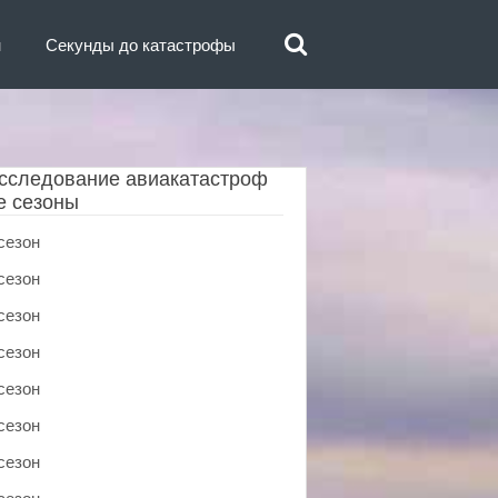
н
Секунды до катастрофы
сследование авиакатастроф
е сезоны
сезон
сезон
сезон
сезон
сезон
сезон
сезон