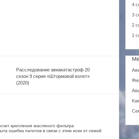
4 с
3 с
2 с
1 с
М
Расследование авиакатастроф 20
Ав
сезон 9 серия «Штормовой взлет»
Фи
(2020)
Ав
Ка
Се
осчет крепления масляного фильтра
пыта ошибка пилотов в связи с этим иски от семей