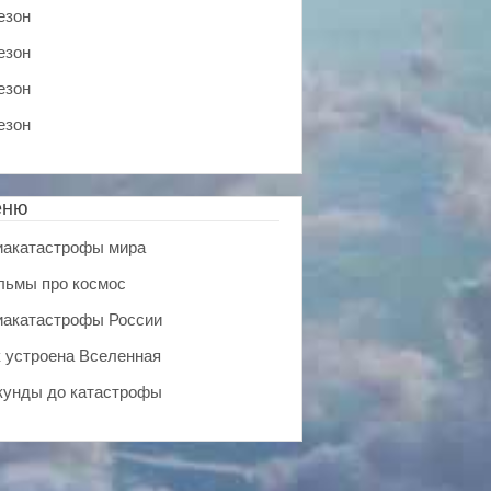
езон
езон
езон
езон
еню
иакатастрофы мира
льмы про космос
иакатастрофы России
к устроена Вселенная
кунды до катастрофы