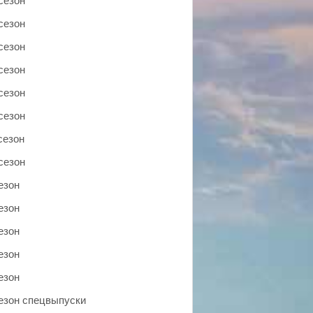
сезон
сезон
сезон
сезон
сезон
сезон
сезон
сезон
езон
езон
езон
езон
езон
сезон спецвыпуски