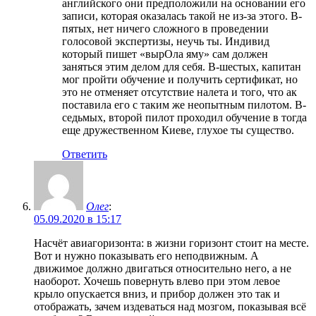
английского они предположили на основании его
записи, которая оказалась такой не из-за этого. В-
пятых, нет ничего сложного в проведении
голосовой экспертизы, неучь ты. Индивид
который пишет «вырОла яму» сам должен
заняться этим делом для себя. В-шестых, капитан
мог пройти обучение и получить сертификат, но
это не отменяет отсутствие налета и того, что ак
поставила его с таким же неопытным пилотом. В-
седьмых, второй пилот проходил обучение в тогда
еще дружественном Киеве, глухое ты существо.
Ответить
Олег
:
05.09.2020 в 15:17
Насчёт авиагоризонта: в жизни горизонт стоит на месте.
Вот и нужно показывать его неподвижным. А
движимое должно двигаться относительно него, а не
наоборот. Хочешь повернуть влево при этом левое
крыло опускается вниз, и прибор должен это так и
отображать, зачем издеваться над мозгом, показывая всё