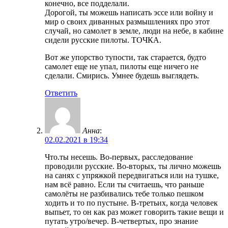
конечно, все подделали.
Дорогой, ты можешь написать эссе или войну и
мир о своих диванных размышлениях про этот
случай, но самолет в земле, люди на небе, в кабине
сидели русские пилоты. ТОЧКА.
Вот же упорство тупости, так старается, будто
самолет еще не упал, пилоты еще ничего не
сделали. Смирись. Умнее будешь выглядеть.
Ответить
Анна
:
02.02.2021 в 19:34
Что.ты несешь. Во-первых, расследование
проводили русские. Во-вторых, ты лично можешь
на санях с упряжкой передвигаться или на тушке,
нам всё равно. Если ты считаешь, что раньше
самолёты не разбивались тебе только пешком
ходить и то по пустыне. В-третьих, когда человек
выпьет, то он как раз может говорить такие вещи и
путать утро/вечер. В-четвертых, про знание