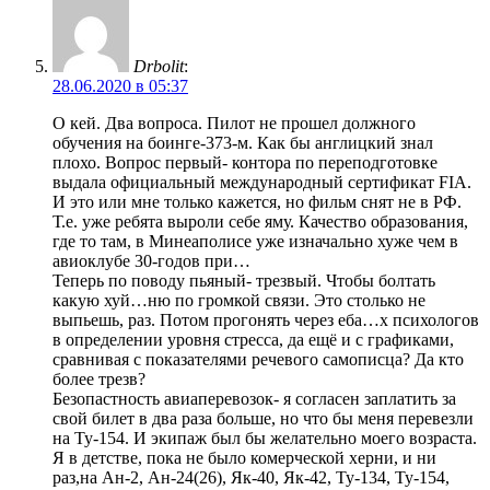
Drbolit
:
28.06.2020 в 05:37
О кей. Два вопроса. Пилот не прошел должного
обучения на боинге-373-м. Как бы англицкий знал
плохо. Вопрос первый- контора по переподготовке
выдала официальный международный сертификат FIA.
И это или мне только кажется, но фильм снят не в РФ.
Т.е. уже ребята выроли себе яму. Качество образования,
где то там, в Минеаполисе уже изначально хуже чем в
авиоклубе 30-годов при…
Теперь по поводу пьяный- трезвый. Чтобы болтать
какую хуй…ню по громкой связи. Это столько не
выпьешь, раз. Потом прогонять через еба…х психологов
в определении уровня стресса, да ещё и с графиками,
сравнивая с показателями речевого самописца? Да кто
более трезв?
Безопастность авиаперевозок- я согласен заплатить за
свой билет в два раза больше, но что бы меня перевезли
на Ту-154. И экипаж был бы желательно моего возраста.
Я в детстве, пока не было комерческой херни, и ни
раз,на Ан-2, Ан-24(26), Як-40, Як-42, Ту-134, Ту-154,