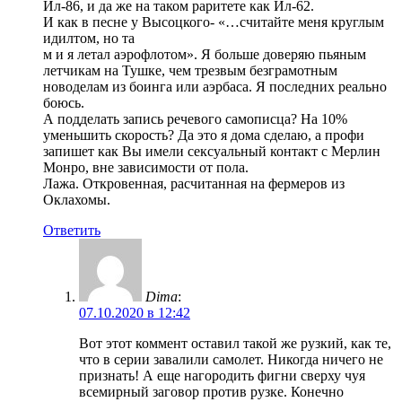
Ил-86, и да же на таком раритете как Ил-62.
И как в песне у Высоцкого- «…считайте меня круглым
идилтом, но та
м и я летал аэрофлотом». Я больше доверяю пьяным
летчикам на Тушке, чем трезвым безграмотным
новоделам из боинга или аэрбаса. Я последних реально
боюсь.
А подделать запись речевого самописца? На 10%
уменьшить скорость? Да это я дома сделаю, а профи
запишет как Вы имели сексуальный контакт с Мерлин
Монро, вне зависимости от пола.
Лажа. Откровенная, расчитанная на фермеров из
Оклахомы.
Ответить
Dima
:
07.10.2020 в 12:42
Вот этот коммент оставил такой же рузкий, как те,
что в серии завалили самолет. Никогда ничего не
признать! А еще нагородить фигни сверху чуя
всемирный заговор против рузке. Конечно