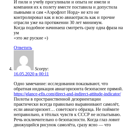
И пили и учебу прогуливали и опыта не имели и
компания их к полету вместе поставила и допустила
пьяными и сам «Аэрофлот Норд» не кто не
контролировал как и всю авиаотрасль как и прочие
отрасли уже на протяжении 30 лет минимум.
Когда подобное начинаеш смотреть сразу одна фраза на
ум
«это же руские «)
Ответить
Scorpy
:
16.05.2020 в 00:11
Одно замечание: исследования показывают, что
обратная индикация авиагоризонта безопаснее прямой.
https://glance-efis.com/direct-and-indirect-attitude-indicator/
Пилоты в пространственной дезориентации
практически всегда правильно выравнивают самолёт,
если авиагоризонт… советского образца. Не поймите
неправильно, я тёплых чувств к СССР не испытываю.
Речь исключительно о безопасности. Когда глаз ловит
движущийся рисунок самолёта, сразу ясно — что