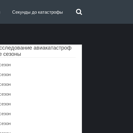
н
Секунды до катастрофы
сследование авиакатастроф
е сезоны
сезон
сезон
сезон
сезон
сезон
сезон
сезон