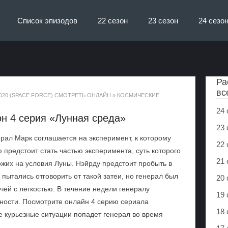
Список эпизодов
22 сезон
23 сезон
24 сезо
Ра
вс
020 (SPACE FORCE) СМОТРЕТЬ ОНЛАЙН
»
КОСМИЧЕСКИЕ
24 
он 4 серия «Лунная среда»
23 
рал Марк соглашается на эксперимент, к которому
22 
 предстоит стать частью эксперимента, суть которого
21 
ожих на условия Луны. Нэйрду предстоит пробыть в
пытались отговорить от такой затеи, но генерал был
20 
ачей с легкостью. В течение недели генералу
19 
ности. Посмотрите онлайн 4 серию сериала
18 
ие курьезные ситуации попадет генерал во время