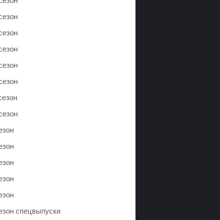
сезон
сезон
сезон
сезон
сезон
сезон
сезон
сезон
езон
езон
езон
езон
езон
сезон спецвыпуски