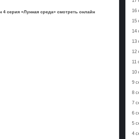
17 
16 
н 4 серия «Лунная среда» смотреть онлайн
15 
14 
13 
12 
11 
10 
9 с
8 с
7 с
6 с
5 с
4 