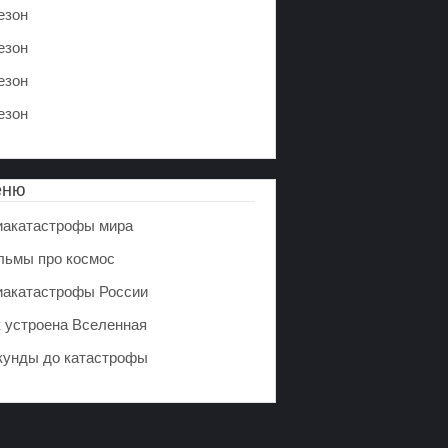
езон
езон
езон
езон
еню
иакатастрофы мира
льмы про космос
иакатастрофы России
к устроена Вселенная
кунды до катастрофы