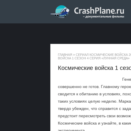
ГЛАВНАЯ
»
СЕРИАЛ КОСМИЧЕСКИЕ ВОЙСКА 2
ВОЙСКА 1 СЕЗОН 4 СЕРИЯ «ЛУННАЯ СРЕДА»
Космические войска 1 сез
Гене
совершенно не готов. Главному герою
сводится к обитанию в условиях, пох
таких условиях целую неделю. Марка 
твердо убежден, что справится с зад
предстоит пересмотреть свои возмож
Космические войска и узнайте, в как
эксперимента.