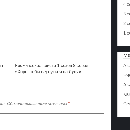
4 с
3 с
2 с
1 с
М
ия
Космические войска 1 сезон 9 серия
Ав
«Хорошо бы вернуться на Луну»
Фи
Ав
Ка
ан.
Обязательные поля помечены
*
Се